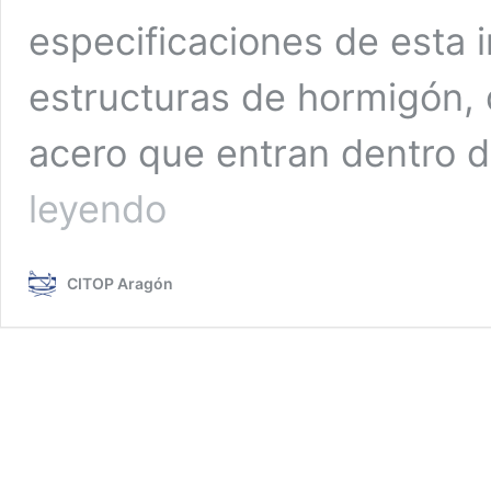
especificaciones de esta i
estructuras de hormigón,
acero que entran dentro 
Curso
leyendo
de
Formación
Continua:
CITOP Aragón
Introducción
al
Código
Estructural