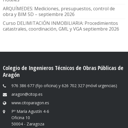
ARQUÍMEDES: Mediciones, presupuestos, control de
obra y BIM 5D – septiembre 2026
Curso DELIMITACIÓN INMOBILIARIA: Procedimientos
catastrales, coordinación, GML y VGA septiembre 2026
Colegio de Ingenieros Técnicos de Obras Públicas de
Aragón
976 386 677 (fijo oficina) y 626 702 327 (móvil urgencias)
aragon@citop.es
www.citoparagon.es
Pº María Agustín 4-6
Oficina 10
50004 - Zaragoza