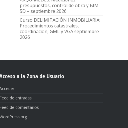
presupuestos, control de obra y BIM
5D – septiembre 2026
Curso DELIMITACIÓN INMOBILIARIA:
Procedimientos catastrales,
coordinación, GML y VGA septiembre
2026
Acceso a la Zona de Usuario
Acceder
Feed de entradas
Feed de comentarios
WordPress.org