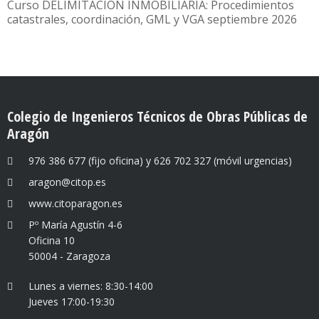
Curso DELIMITACIÓN INMOBILIARIA: Procedimientos
catastrales, coordinación, GML y VGA septiembre 2026
Colegio de Ingenieros Técnicos de Obras Públicas de
Aragón
976 386 677 (fijo oficina) y 626 702 327 (móvil urgencias)
aragon@citop.es
www.citoparagon.es
Pº María Agustín 4-6
Oficina 10
50004 - Zaragoza
Lunes a viernes: 8:30-14:00
Jueves 17:00-19:30