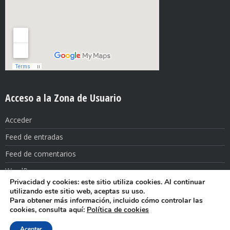
Acceso a la Zona de Usuario
Acceder
Feed de entradas
Feed de comentarios
WordPress.org
Privacidad y cookies: este sitio utiliza cookies. Al continuar
utilizando este sitio web, aceptas su uso.
Para obtener más información, incluido cómo controlar las
Aviso legal y Política de Privacidad
cookies, consulta aquí:
Política de cookies
Copyright © 2026
Colegio de Ingenieros Técnicos de Obras Públicas de
Aceptar