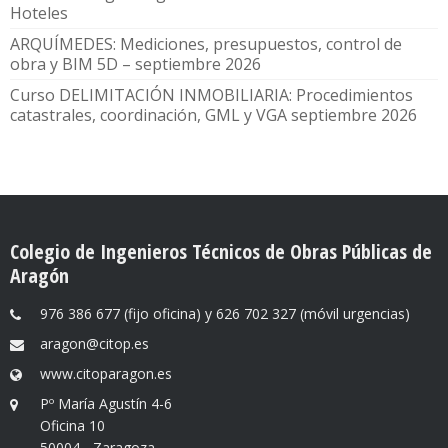
Hoteles
ARQUÍMEDES: Mediciones, presupuestos, control de
obra y BIM 5D – septiembre 2026
Curso DELIMITACIÓN INMOBILIARIA: Procedimientos
catastrales, coordinación, GML y VGA septiembre 2026
Colegio de Ingenieros Técnicos de Obras Públicas de
Aragón
976 386 677 (fijo oficina) y 626 702 327 (móvil urgencias)
aragon@citop.es
www.citoparagon.es
Pº María Agustín 4-6
Oficina 10
50004 - Zaragoza