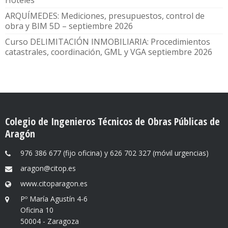
Hoteles
ARQUÍMEDES: Mediciones, presupuestos, control de
obra y BIM 5D – septiembre 2026
Curso DELIMITACIÓN INMOBILIARIA: Procedimientos
catastrales, coordinación, GML y VGA septiembre 2026
Colegio de Ingenieros Técnicos de Obras Públicas de
Aragón
976 386 677 (fijo oficina) y 626 702 327 (móvil urgencias)
aragon@citop.es
www.citoparagon.es
Pº María Agustín 4-6
Oficina 10
50004 - Zaragoza